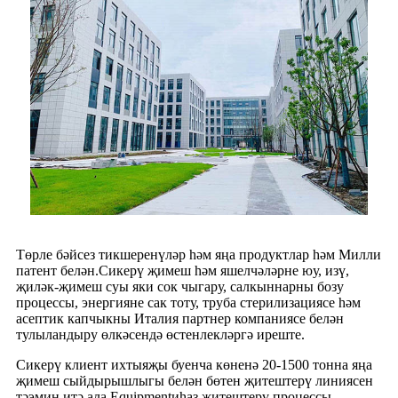
Төрле бәйсез тикшеренүләр һәм яңа продуктлар һәм Милли
патент белән.Сикерү җимеш һәм яшелчәләрне юу, изү,
җиләк-җимеш суы яки сок чыгару, салкыннарны бозу
процессы, энергияне сак тоту, труба стерилизациясе һәм
асептик капчыкны Италия партнер компаниясе белән
тулыландыру өлкәсендә өстенлекләргә иреште.
Сикерү клиент ихтыяҗы буенча көненә 20-1500 тонна яңа
җимеш сыйдырышлыгы белән бөтен җитештерү линиясен
тәэмин итә ала.Equipmentиһаз җитештерү процессы