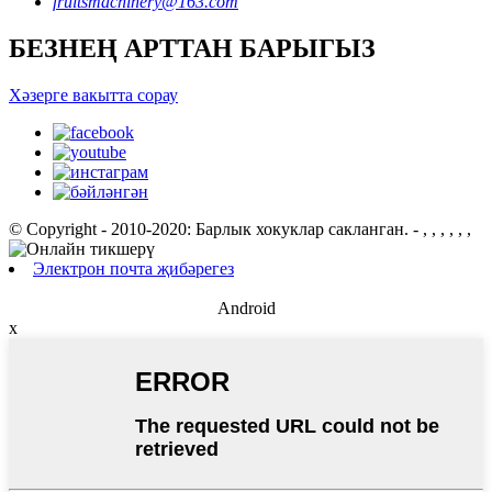
fruitsmachinery@163.com
БЕЗНЕҢ АРТТАН БАРЫГЫЗ
Хәзерге вакытта сорау
© Copyright - 2010-2020: Барлык хокуклар сакланган.
- , , , , , ,
Электрон почта җибәрегез
Android
x