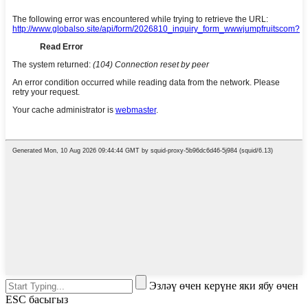
Эзләү өчен керүне яки ябу өчен
ESC басыгыз