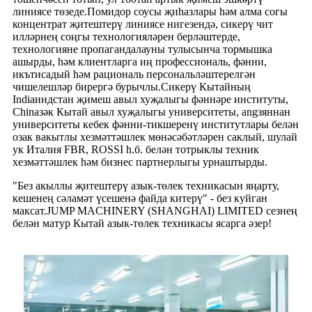
линиясе төзеде.Помидор соусы җиһазлары һәм алма согы
концентрат җитештерү линиясе нигезендә, сикерү чит
илләрнең соңгы технологияләрен берләштерде,
технологияне пропагандалауны тулысынча тормышка
ашырды, һәм клиентларга иң профессиональ, фәнни,
икътисадый һәм рациональ персональләштерелгән
чишелешләр бирергә бурычлы.Сикерү Кытайның
Indiaиндстан җимеш авыл хуҗалыгы фәннәре институты,
Chinaзәк Кытай авыл хуҗалыгы университеты, angзяннан
университеты кебек фәнни-тикшеренү институтлары белән
озак вакытлы хезмәттәшлек мөнәсәбәтләрен саклый, шулай
ук ​​Италия FBR, ROSSI һ.б. белән тотрыклы техник
хезмәттәшлек һәм бизнес партнерлыгы урнаштырды.
"Без акыллы җитештерү азык-төлек техникасын яңарту,
кешенең сәламәт үсешенә файда китерү" - без куйган
максат.JUMP MACHINERY (SHANGHAI) LIMITED сезнең
белән матур Кытай азык-төлек техникасы ясарга әзер!