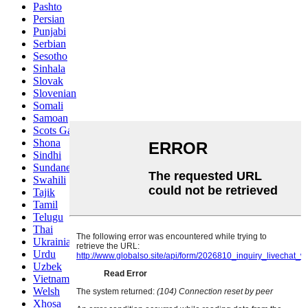
Pashto
Persian
Punjabi
Serbian
Sesotho
Sinhala
Slovak
Slovenian
Somali
Samoan
Scots Gaelic
Shona
Sindhi
Sundanese
Swahili
Tajik
Tamil
Telugu
Thai
Ukrainian
Urdu
Uzbek
Vietnamese
Welsh
Xhosa