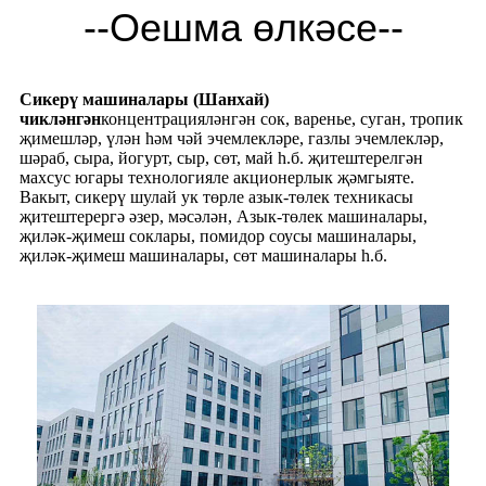
--Оешма өлкәсе--
Сикерү машиналары (Шанхай)
чикләнгән
концентрацияләнгән сок, варенье, суган, тропик
җимешләр, үлән һәм чәй эчемлекләре, газлы эчемлекләр,
шәраб, сыра, йогурт, сыр, сөт, май һ.б. җитештерелгән
махсус югары технологияле акционерлык җәмгыяте.
Вакыт, сикерү шулай ук ​​төрле азык-төлек техникасы
җитештерергә әзер, мәсәлән, Азык-төлек машиналары,
җиләк-җимеш соклары, помидор соусы машиналары,
җиләк-җимеш машиналары, сөт машиналары һ.б.