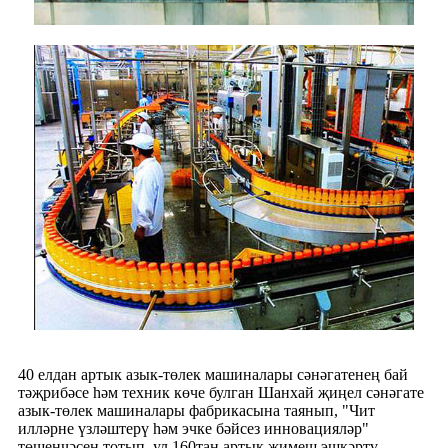
40 елдан артык азык-төлек машиналары сәнәгатенең бай
тәҗрибәсе һәм техник көче булган Шанхай җиңел сәнәгате
азык-төлек машиналары фабрикасына таянып, "Чит
илләрне үзләштерү һәм эчке бәйсез инновацияләр"
төшенчәсен тотып, ул 160тан артык җимеш эшкәртү