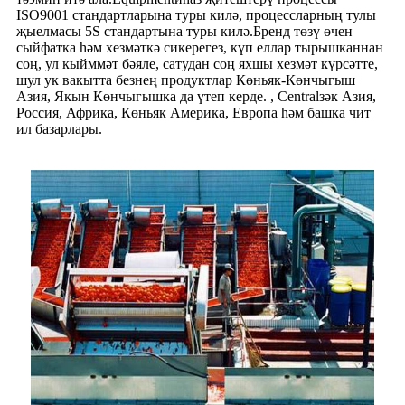
ISO9001 стандартларына туры килә, процессларның тулы
җыелмасы 5S стандартына туры килә.Бренд төзү өчен
сыйфатка һәм хезмәткә сикерегез, күп еллар тырышканнан
соң, ул кыйммәт бәяле, сатудан соң яхшы хезмәт күрсәтте,
шул ук вакытта безнең продуктлар Көньяк-Көнчыгыш
Азия, Якын Көнчыгышка да үтеп керде. , Centralзәк Азия,
Россия, Африка, Көньяк Америка, Европа һәм башка чит
ил базарлары.