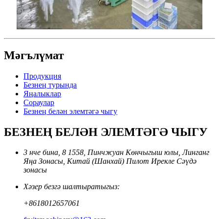
Мәгълүмат
Продукция
Безнең турында
Яңалыклар
Сораулар
Безнең белән элемтәгә чыгу
БЕЗНЕҢ БЕЛӘН ЭЛЕМТӘГӘ ЧЫГУ
3 нче бина, 8 1558, Пинчжуан Көнчыгыш юлы, Линганг
Яңа Зонасы, Китай (Шанхай) Пилот Ирекле Сәүдә
зонасы
Хәзер безгә шалтыратыгыз:
+8618012657061