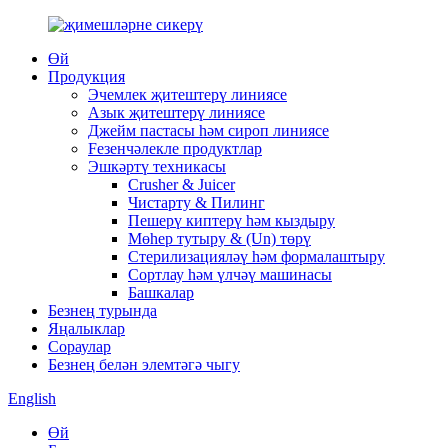
Өй
Продукция
Эчемлек җитештерү линиясе
Азык җитештерү линиясе
Джейм пастасы һәм сироп линиясе
Feзенчәлекле продуктлар
Эшкәртү техникасы
Crusher & Juicer
Чистарту & Пилинг
Пешерү киптерү һәм кыздыру
Мөһер тутыру & (Un) төрү
Стерилизацияләү һәм формалаштыру
Сортлау һәм үлчәү машинасы
Башкалар
Безнең турында
Яңалыклар
Сораулар
Безнең белән элемтәгә чыгу
English
Өй