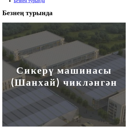
Безнең турында
Безнең турында
Сикерү машинасы
(Шанхай) чикләнгән