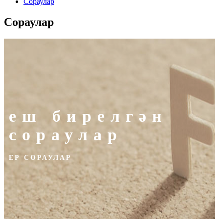
Сораулар
Сораулар
еш бирелгән
сораулар
ЕР СОРАУЛАР