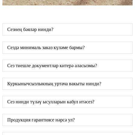
Сезнең бәяләр нинди?
Сездә минималь заказ күләме бармы?
Сез тиешле документлар китерә аласызмы?
Куркынычсызлыкның уртача вакыты нинди?
Сез нинди түләү ысулларын кабул итәсез?
Продукция гарантиясе нәрсә ул?