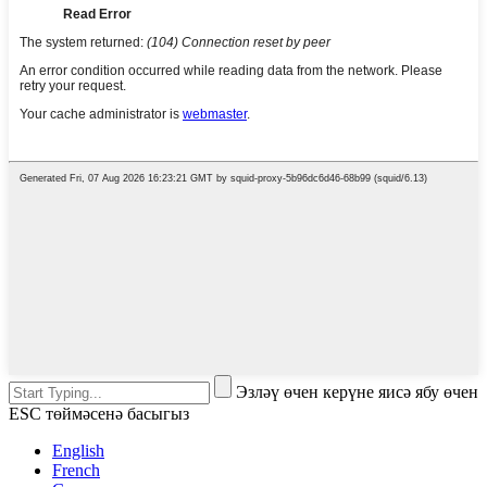
Эзләү өчен керүне яисә ябу өчен
ESC төймәсенә басыгыз
English
French