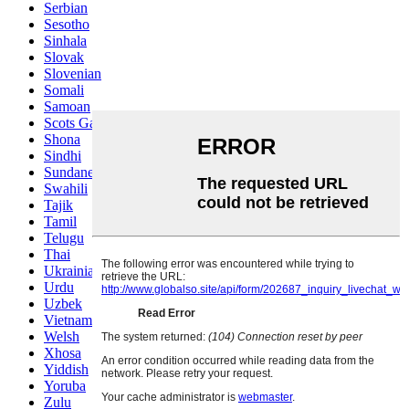
Serbian
Sesotho
Sinhala
Slovak
Slovenian
Somali
Samoan
Scots Gaelic
Shona
Sindhi
Sundanese
Swahili
Tajik
Tamil
Telugu
Thai
Ukrainian
Urdu
Uzbek
Vietnamese
Welsh
Xhosa
Yiddish
Yoruba
Zulu