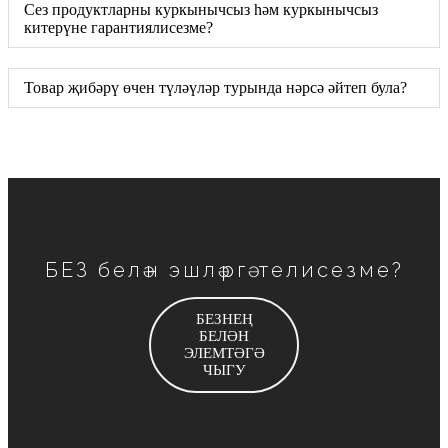
Сез продуктларны куркынычсыз һәм куркынычсыз
китерүне гарантиялисезме?
Товар җибәрү өчен түләүләр турында нәрсә әйтеп була?
БЕЗ белән эшләргә телисезме?
БЕЗНЕҢ
БЕЛӘН
ЭЛЕМТӘГӘ
ЧЫГУ