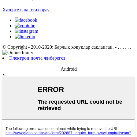
Хәзерге вакытта сорау
© Copyright - 2010-2020: Барлык хокуклар сакланган.
- , , , , , ,
Электрон почта җибәрегез
Android
x