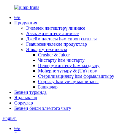
Өй
Продукция
Эчемлек җитештерү линиясе
Азык җитештерү линиясе
Джейм пастасы һәм сироп сызыгы
Featureзенчәлекле продуктлар
Эшкәртү техникасы
Crusher & Juicer
Чистарту һәм чистарту
Пешерү киптерү һәм кыздыру
Мөһерне тутыру & (Un) төрү
Стерилизацияләү һәм формалаштыру
Сортлау һәм үлчәү машинасы
Башкалар
Безнең турында
Яңалыклар
Сораулар
Безнең белән элемтәгә чыгу
English
Өй