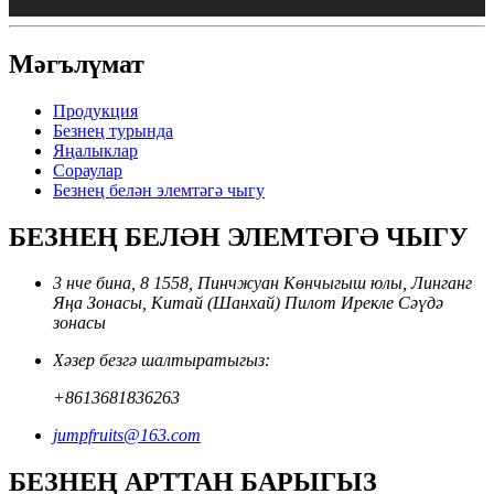
Мәгълүмат
Продукция
Безнең турында
Яңалыклар
Сораулар
Безнең белән элемтәгә чыгу
БЕЗНЕҢ БЕЛӘН ЭЛЕМТӘГӘ ЧЫГУ
3 нче бина, 8 1558, Пинчжуан Көнчыгыш юлы, Линганг
Яңа Зонасы, Китай (Шанхай) Пилот Ирекле Сәүдә
зонасы
Хәзер безгә шалтыратыгыз:
+8613681836263
jumpfruits@163.com
БЕЗНЕҢ АРТТАН БАРЫГЫЗ