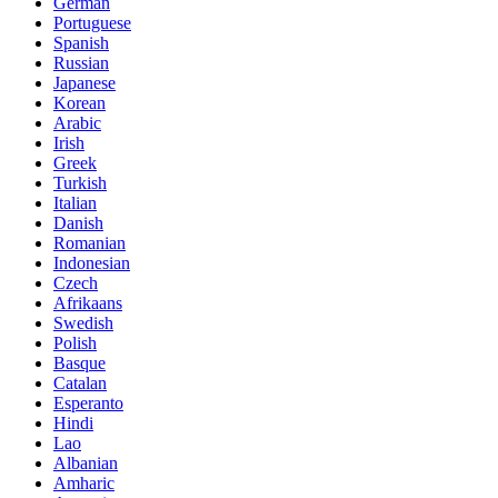
German
Portuguese
Spanish
Russian
Japanese
Korean
Arabic
Irish
Greek
Turkish
Italian
Danish
Romanian
Indonesian
Czech
Afrikaans
Swedish
Polish
Basque
Catalan
Esperanto
Hindi
Lao
Albanian
Amharic