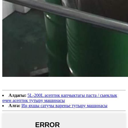
Алдагы:
5L-200L асептик капчыктагы паста / сыеклык
өчен асептик тутыру машинасы
Алга:
Иң яхшы сатучы варенье тутыру машинасы