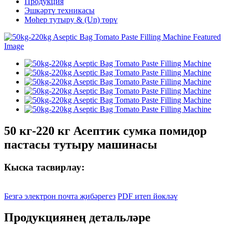
Продукция
Эшкәртү техникасы
Мөһер тутыру & (Un) төрү
50 кг-220 кг Асептик сумка помидор
пастасы тутыру машинасы
Кыска тасвирлау:
Безгә электрон почта җибәрегез
PDF итеп йөкләү
Продукциянең детальләре