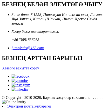
БЕЗНЕҢ БЕЛӘН ЭЛЕМТӘГӘ ЧЫГУ
3 нче бина, 8 1558, Пинчжуан Көнчыгыш юлы, Линганг
Яңа Зонасы, Китай (Шанхай) Пилот Ирекле Сәүдә
зонасы
Хәзер безгә шалтыратыгыз:
+8613681836263
jumpfruits@163.com
БЕЗНЕҢ АРТТАН БАРЫГЫЗ
Хәзерге вакытта сорау
© Copyright - 2010-2020: Барлык хокуклар сакланган.
- , , , , , ,
Электрон почта җибәрегез