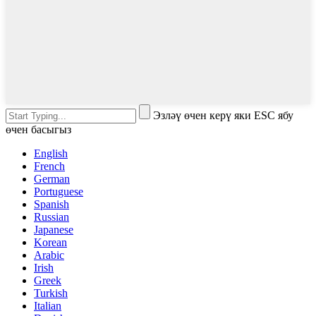
Эзләү өчен керү яки ESC ябу
өчен басыгыз
English
French
German
Portuguese
Spanish
Russian
Japanese
Korean
Arabic
Irish
Greek
Turkish
Italian