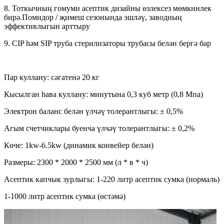
8. Тоткычның гомуми асептик дизайны өзлексез мөмкинлек
бирә.Помидор / җимеш сезонында эшләү, заводның
эффективлыгын арттыру
9. CIP һәм SIP труба стерилизаторы трубасы белән бергә бар
Пар куллану: сәгатенә 20 кг
Кысылган һава куллану: минутына 0,3 куб метр (0,8 Мпа)
Электрон баланс белән үлчәү толерантлыгы: ± 0,5%
Агым счетчиклары буенча үлчәү толерантлыгы: ± 0,2%
Көче: 1kw-6.5kw (динамик конвейер белән)
Размеры: 2300 * 2000 * 2500 мм (л * в * ч)
Асептик капчык зурлыгы: 1-220 литр асептик сумка (нормаль)
1-1000 литр асептик сумка (өстәмә)