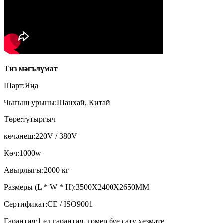
Тиз мәгълүмат
Шарт:
Яңа
Чыгыш урыны:
Шанхай, Китай
Төре:
тутыргыч
көчәнеш:
220V / 380V
Көч:
1000w
Авырлыгы:
2000 кг
Размеры (L * W * H):
3500X2400X2650MM
Сертификат:
CE / ISO9001
Гарантия:
1 ел гарантия, гомер буе сату хезмәте