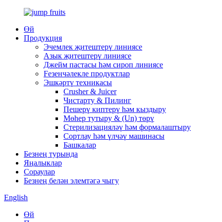
Өй
Продукция
Эчемлек җитештерү линиясе
Азык җитештерү линиясе
Джейм пастасы һәм сироп линиясе
Feзенчәлекле продуктлар
Эшкәртү техникасы
Crusher & Juicer
Чистарту & Пилинг
Пешерү киптерү һәм кыздыру
Мөһер тутыру & (Un) төрү
Стерилизацияләү һәм формалаштыру
Сортлау һәм үлчәү машинасы
Башкалар
Безнең турында
Яңалыклар
Сораулар
Безнең белән элемтәгә чыгу
English
Өй