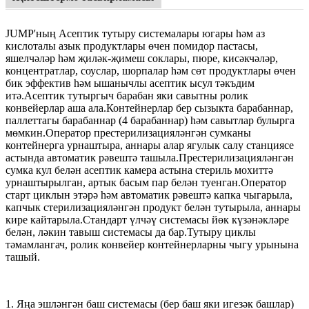
JUMP'ның Асептик тутыру системалары югары һәм аз
кислоталы азык продуктлары өчен помидор пастасы,
яшелчәләр һәм җиләк-җимеш соклары, пюре, кисәкчәләр,
концентратлар, соуслар, шорпалар һәм сөт продуктлары өчен
бик эффектив һәм ышанычлы асептик ысул тәкъдим
итә.Асептик тутыргыч барабан яки савытны ролик
конвейерлар аша ала.Контейнерлар бер сызыкта барабаннар,
паллеттагы барабаннар (4 барабаннар) һәм савытлар булырга
мөмкин.Оператор престерилизацияләнгән сумканы
контейнерга урнаштыра, аннары алар ягулык салу станциясе
астында автоматик рәвештә ташыла.Престерилизацияләнгән
сумка кул белән асептик камера астына стериль мохиттә
урнаштырылган, артык басым пар белән туенган.Оператор
старт циклын этәрә һәм автоматик рәвештә капка чыгарыла,
капчык стерилизацияләнгән продукт белән тутырыла, аннары
кире кайтарыла.Стандарт үлчәү системасы йөк күзәнәкләре
белән, ләкин тавыш системасы да бар.Тутыру циклы
тәмамлангач, ролик конвейер контейнерларны чыгу урынына
ташый.
1. Яңа эшләнгән баш системасы (бер баш яки игезәк башлар)