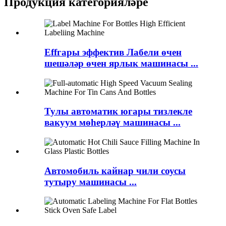
Продукция категорияләре
Effгары эффектив Лабели өчен
шешәләр өчен ярлык машинасы ...
Тулы автоматик югары тизлекле
вакуум мөһерләү машинасы ...
Автомобиль кайнар чили соусы
тутыру машинасы ...