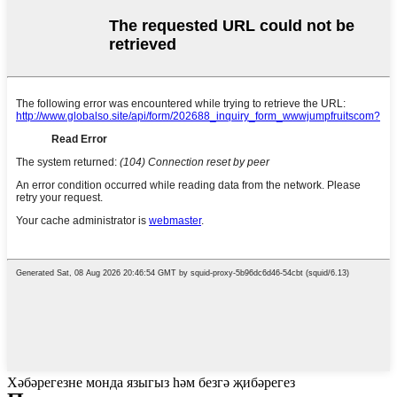
Хәбәрегезне монда языгыз һәм безгә җибәрегез