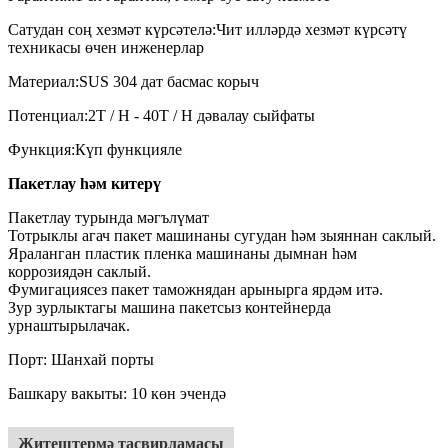
Сатудан соң хезмәт күрсәтелә:
Чит илләрдә хезмәт күрсәтү
техникасы өчен инженерлар
Материал:
SUS 304 дат басмас корыч
Потенциал:
2T / H - 40T / H дәвалау сыйфаты
Функция:
Күп функцияле
Пакетлау һәм китерү
Пакетлау турында мәгълүмат
Тотрыклы агач пакет машинаны сугудан һәм зыяннан саклый.
Яраланган пластик пленка машинаны дымнан һәм
коррозиядән саклый.
Фумигациясез пакет таможнядан арынырга ярдәм итә.
Зур зурлыктагы машина пакетсыз контейнерда
урнаштырылачак.
Порт: Шанхай порты
Башкару вакыты
: 10 көн эчендә
Җитештермә тасвирламасы