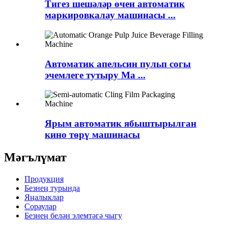
Тигез шешәләр өчен автоматик
маркировкалау машинасы ...
Автоматик апельсин пульп согы
эчемлеге тутыру Ma ...
Ярым автоматик ябыштырылган
кино төрү машинасы
Мәгълүмат
Продукция
Безнең турында
Яңалыклар
Сораулар
Безнең белән элемтәгә чыгу