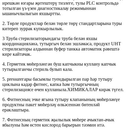
ирешкән югары җитештерү тизлеге, тулы PLC контрольдә
тотылган үз-үзен диагностикалау режимыннан
ышанычлылыгын яхшыртты.
2. Төрле продуктлар белән төрле төрү стандартларына туры
китереп зуррак күпкырлылык.
3 Труба стерилизаторындагы труба белән яхшы
координацияләнә, тутыргыч белән эшләмәсә, продукт UHT
стерилизаторы алдыннан буфер танкка автоматик рәвештә
кире кайтачак.
4. Герметик мөһерләнгән буш капчыкны куллану капчык
тутырылганчы стериль булып кала.
5. pressureгары басымлы туендырылган пар һәр тутыру
циклына кадәр фитнес, капка һәм тутыргычның
стерилизациясе өчен кулланыла.ХИМИКАЛАР кирәк түгел.
6. Фитнесның эчке ягына тутыру клапанының мөһерләнүе
продуктны пакет мөһерләү өлкәсеннән бөтенләй
ераклаштыра.
7. Фитнесның герметик җылылык мөһере ачыктан-ачык
ябылуны һәм өстен кислород барьерын тәэмин итә.